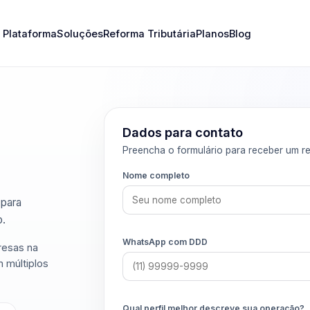
Plataforma
Soluções
Reforma Tributária
Planos
Blog
Dados para contato
Preencha o formulário para receber um re
Nome completo
 para
o.
WhatsApp com DDD
resas na
m múltiplos
Qual perfil melhor descreve sua operação?