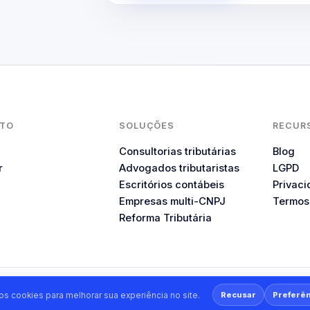
TO
SOLUÇÕES
RECUR
Consultorias tributárias
Blog
r
Advogados tributaristas
LGPD
Escritórios contábeis
Privac
Empresas multi-CNPJ
Termos
Reforma Tributária
s reservados. CNPJ: 52.468.222/0001-37.
Recusar
Preferên
s cookies para melhorar sua experiência no site.