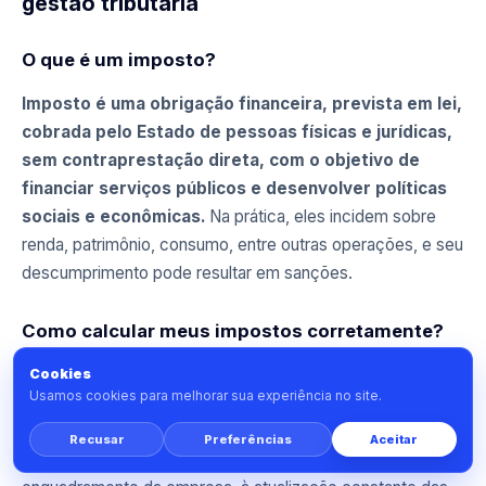
gestão tributária
O que é um imposto?
Imposto é uma obrigação financeira, prevista em lei,
cobrada pelo Estado de pessoas físicas e jurídicas,
sem contraprestação direta, com o objetivo de
financiar serviços públicos e desenvolver políticas
sociais e econômicas.
Na prática, eles incidem sobre
renda, patrimônio, consumo, entre outras operações, e seu
descumprimento pode resultar em sanções.
Como calcular meus impostos corretamente?
O cálculo correto dos encargos depende do tipo de
Cookies
Usamos cookies para melhorar sua experiência no site.
tributo, do regime tributário escolhido (Simples Nacional,
Lucro Real, Lucro Presumido, etc.) e das regras aplicáveis
Recusar
Preferências
Aceitar
a cada setor. Recomendamos atenção absoluta ao correto