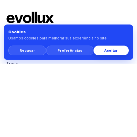
Cookies
Dados tributários sob controle total.
Usamos cookies para melhorar sua experiência no site.
Recusar
Preferências
Aceitar
PRODUTO
Tools
Monitor
Prime
Planos
SOLUÇÕES
Consultorias tributárias
Advogados tributaristas
Escritórios contábeis
Empresas multi-CNPJ