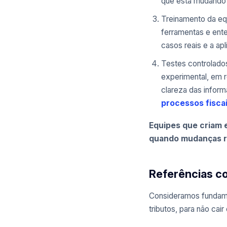
que está mudando n
Treinamento da equ
ferramentas e ent
casos reais e a ap
Testes controlado
experimental, em r
clareza das info
processos fisca
Equipes que criam e
quando mudanças r
Referências co
Consideramos fundamen
tributos, para não c