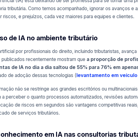
 artificial (IA) está deixando de ser promessa para se tornar uma 
toria tributária. Como temos acompanhado, ignorar os avanços e 
 riscos, e prejuízos, cada vez maiores para equipes e clientes.
o de IA no ambiente tributário
rtificial por profissionais do direito, incluindo tributaristas, ava
s publicados recentemente mostram que
a proporção de profi
as de IA no dia a dia saltou de 55% para 76% em apena
do de adoção dessas tecnologias (
levantamento em veículo
mação não se restringe aos grandes escritórios ou multinacionai
 a perceber o quanto processos automatizados, revisões autom
ificação de riscos em segundos são vantagens competitivas reai
ado de serviços tributários.
onhecimento em IA nas consultorias tribut