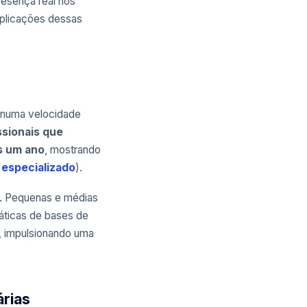
presença real nos
aplicações dessas
nça numa velocidade
ssionais que
s um ano
, mostrando
 especializado
).
s. Pequenas e médias
áticas de bases de
s, impulsionando uma
árias