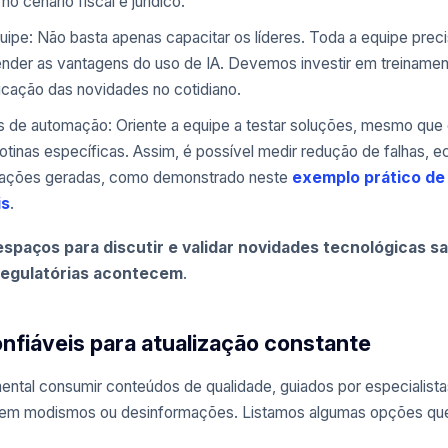
o cenário fiscal e jurídico.
ipe: Não basta apenas capacitar os líderes. Toda a equipe prec
ender as vantagens do uso de IA. Devemos investir em treiname
licação das novidades no cotidiano.
s de automação: Oriente a equipe a testar soluções, mesmo que
otinas específicas. Assim, é possível medir redução de falhas, 
rmações geradas, como demonstrado neste
exemplo prático de
is
.
spaços para discutir e validar novidades tecnológicas s
egulatórias acontecem
.
nfiáveis para atualização constante
tal consumir conteúdos de qualidade, guiados por especialista
air em modismos ou desinformações. Listamos algumas opções qu