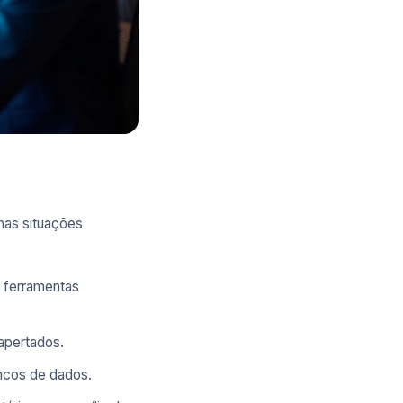
nas situações
m ferramentas
apertados.
ncos de dados.