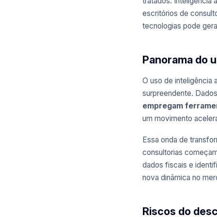
tratados. Inteligência
escritórios de consul
tecnologias pode gerar
Panorama do us
O uso de inteligência a
surpreendente. Dado
empregam ferrament
um movimento acelera
Essa onda de transfor
consultorias começam
dados fiscais e ident
nova dinâmica no merc
Riscos do desc