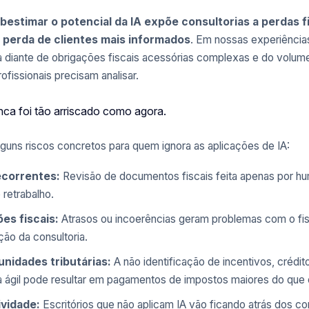
estimar o potencial da IA expõe consultorias a perdas f
a perda de clientes mais informados
. Em nossas experiências
ica diante de obrigações fiscais acessórias complexas e do volu
fissionais precisam analisar.
unca foi tão arriscado como agora.
uns riscos concretos para quem ignora as aplicações de IA:
ecorrentes:
Revisão de documentos fiscais feita apenas por h
 retrabalho.
es fiscais:
Atrasos ou incoerências geram problemas com o fi
ão da consultoria.
nidades tributárias:
A não identificação de incentivos, crédi
a ágil pode resultar em pagamentos de impostos maiores do que 
vidade:
Escritórios que não aplicam IA vão ficando atrás dos c