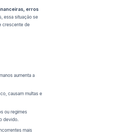
inanceiras, erros
, essa situação se
me crescente de
umanos aumenta a
sco, causam multas e
tos ou regimes
o devido.
oncorrentes mais