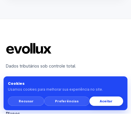
Dados tributários sob controle total.
PRODUTO
Cookies
Usamos cookies para melhorar sua experiência no site.
Tools
Monitor
Recusar
Preferências
Aceitar
Prime
Planos
SOLUÇÕES